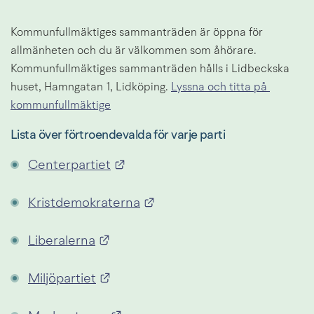
Kommunfullmäktiges sammanträden är öppna för 
allmänheten och du är välkommen som åhörare. 
Kommunfullmäktiges sammanträden hålls i Lidbeckska 
huset, Hamngatan 1, Lidköping. 
Lyssna och titta på 
kommunfullmäktige
Lista över förtroendevalda för varje parti
Länk till annan webbplats.
Centerpartiet
Länk till annan webbplats.
Kristdemokraterna
Länk till annan webbplats.
Liberalerna
Länk till annan webbplats.
Miljöpartiet