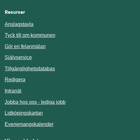
Resurser
Anslagstavla
Länk till annan webbplats.
Tyck till om kommunen
Gör en felanmälan
Länk till annan webbplats.
Självservice
Länk till annan webbplats.
Tillgänglighetsdatabas
Redigera
Länk till annan webbplats.
Intranät
Jobba hos oss - lediga jobb
Länk till annan webbplats.
Lidköpingskartan
Länk till annan webbplats.
Evenemangskalender