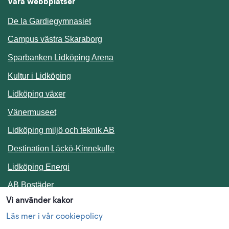
Våra webbplatser
De la Gardiegymnasiet
Campus västra Skaraborg
Sparbanken Lidköping Arena
Kultur i Lidköping
Lidköping växer
Vänermuseet
Lidköping miljö och teknik AB
Länk till annan webbplats.
Destination Läckö-Kinnekulle
Länk till annan webbplats.
Lidköping Energi
Länk till annan webbplats.
AB Bostäder
Vi använder kakor
Följ oss i sociala medier
Läs mer i vår cookiepolicy