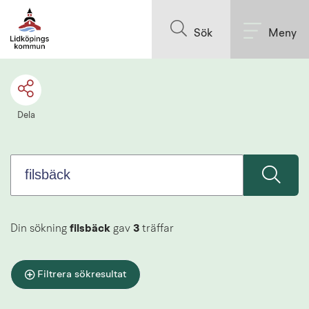
Sök.
Till innehållet på sidan
Sökförslagen
Sök
Meny
presenteras
under
sökrutan
Dela
Din sökning
filsbäck
gav
3
träffar
Filtrera sökresultat