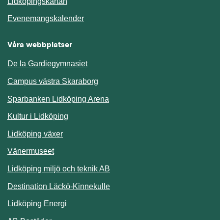
Länk till annan webbplats.
Lidköpingskartan
Länk till annan webbplats.
Evenemangskalender
Våra webbplatser
De la Gardiegymnasiet
Campus västra Skaraborg
Sparbanken Lidköping Arena
Kultur i Lidköping
Lidköping växer
Vänermuseet
Lidköping miljö och teknik AB
Länk till annan webbplats.
Destination Läckö-Kinnekulle
Länk till annan webbplats.
Lidköping Energi