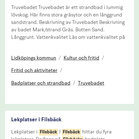
Truvebadet Truvebadet är ett strandbad i lummig
lövskog. Här finns stora gräsytor och en långgrund
sandstrand. Beskrivning av Truvebadet Beskrivning
av badet Mark/strand Gräs. Botten Sand.
Långgrunt. Vattenkvalitet Läs om vattenkvalitet på
Lidköpings kommun
/
Kultur och fritid
/
Fritid och aktiviteter
/
Badplatser och strandbad
/
Truvebadet
Lekplatser i Filsbäck
Lekplatser i
I
hittar du fyra
Filsbäck
Filsbäck