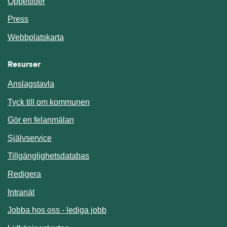
Öppettider
Press
Webbplatskarta
Resurser
Anslagstavla
Länk till annan webbplats.
Tyck till om kommunen
Gör en felanmälan
Länk till annan webbplats.
Självservice
Länk till annan webbplats.
Tillgänglighetsdatabas
Redigera
Länk till annan webbplats.
Intranät
Jobba hos oss - lediga jobb