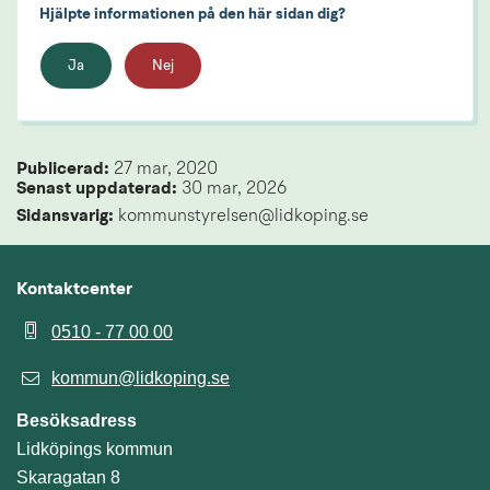
Hjälpte informationen på den här sidan dig?
Ja
Nej
Publicerad: 
27 mar, 2020
Senast uppdaterad: 
30 mar, 2026
Sidansvarig:
 kommunstyrelsen@lidkoping.se
Kontaktcenter
0510 - 77 00 00
kommun@lidkoping.se
Besöksadress
Lidköpings kommun
Skaragatan 8