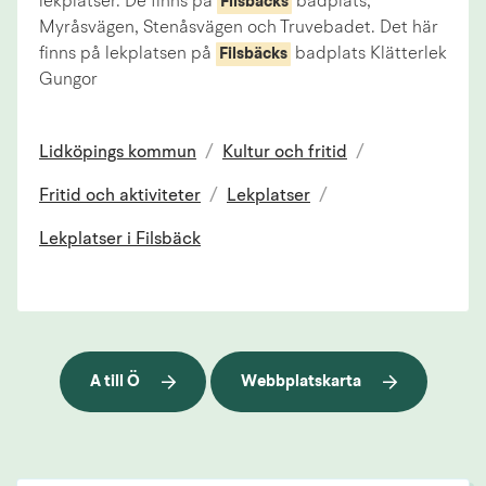
lekplatser. De finns på
badplats,
Filsbäcks
Myråsvägen, Stenåsvägen och Truvebadet. Det här
finns på lekplatsen på
badplats Klätterlek
Filsbäcks
Gungor
Lidköpings kommun
/
Kultur och fritid
/
Fritid och aktiviteter
/
Lekplatser
/
Lekplatser i Filsbäck
A till Ö
Webbplatskarta