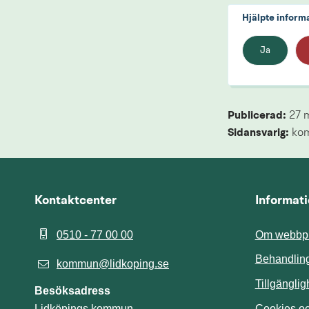
Hjälpte inform
Ja
Publicerad: 
27 
Sidansvarig:
 ko
Kontaktcenter
Informat
0510 - 77 00 00
Om webbpl
Behandling
kommun@lidkoping.se
Tillgängli
Besöksadress
Cookies och
Lidköpings kommun