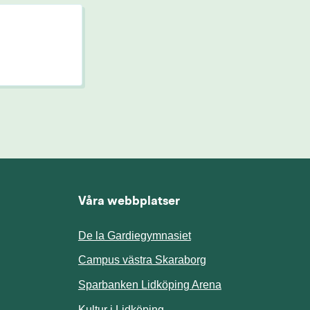
Våra webbplatser
De la Gardiegymnasiet
ill annan webbplats.
Campus västra Skaraborg
Sparbanken Lidköping Arena
webbplats.
Kultur i Lidköping