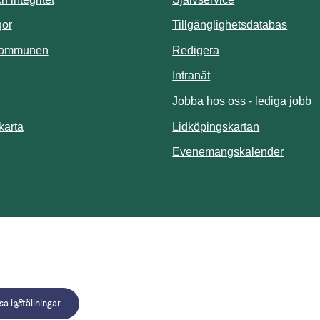
Länk t
gor
Tillgänglighetsdatabas
kommunen
Redigera
Länk till annan webbp
Intranät
Jobba hos oss - lediga jobb
Länk till an
karta
Lidköpingskartan
Länk ti
Evenemangskalender
a inställningar