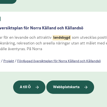
ersiktsplan för Norra Kålland och Kållandsö
ar för en levande och attraktiv
som utvecklas positi
landsbygd
snäring, rekreation och areella näringar utan att målet med et
älle äventyras. På Norra
r
/
Projekt
/
Fördjupad översiktsplan för Norra Kålland och Kållandsö
A till Ö
Webbplatskarta