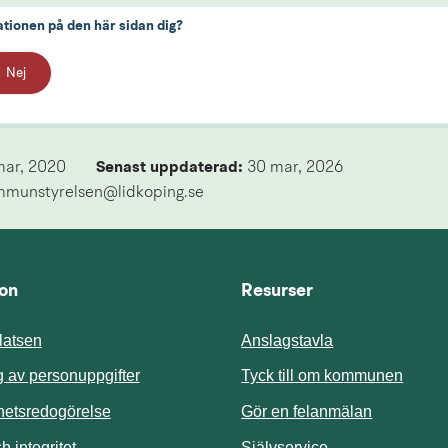
ationen på den här sidan dig?
Nej
mar, 2020
Senast uppdaterad: 
30 mar, 2026
mmunstyrelsen@lidkoping.se
ion
Resurser
atsen
Anslagstavla
Länk t
 av personuppgifter
Tyck till om kommunen
ghetsredogörelse
Gör en felanmälan
Länk till annan 
 integritet
Självservice