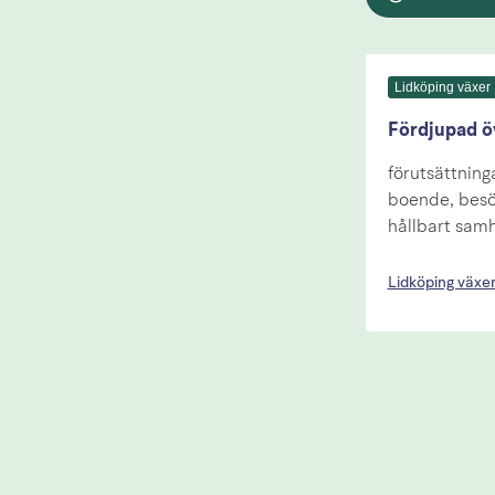
Lidköping växer
Fördjupad öv
förutsättning
boende, besök
hållbart samh
Lidköping växe