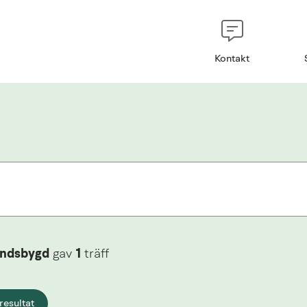
Kontakt
andsbygd
gav
1
träff
resultat