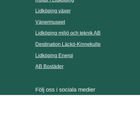
ill annan webbplats.
Lidköping växer
Vänermuseet
lats.
Lidköping miljö och teknik AB
Länk till annan w
Destination Läckö-Kinnekulle
nan webbplats.
Länk till annan webbplats.
Lidköping Energi
ll annan webbplats.
Länk till annan webbplats.
AB Bostäder
Följ oss i sociala medier
Facebook
Instagram
Linkedin