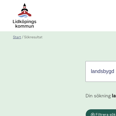
Sök.
Sökförslagen
presenteras
under
sökrutan
Start
/
Sökresultat
Din sökning
l
Filtrera sök